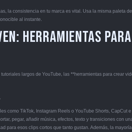
as, la consistencia en tu marca es vital. Usa la misma paleta de
onocible al instante.
ven: Herramientas para
s tutoriales largos de YouTube, las **herramientas para crear vi
l
iales como TikTok, Instagram Reels o YouTube Shorts, CapCut e
rtar, pegar, añadir música, efectos, texto y transiciones con una
dad para esos clips cortos que tanto gustan. Además, la mayoría