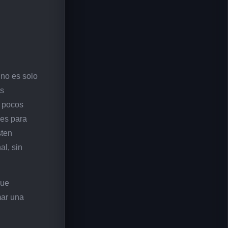
 no es solo
as
s pocos
les para
sten
al, sin
que
mar una