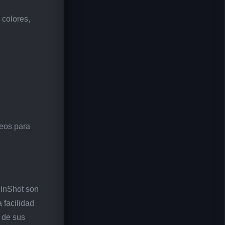
 colores,
deos para
 InShot son
 facilidad
 de sus