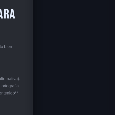
ara
to bien
ternativa).
 ortografía
ontenido**