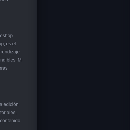
otoshop
p, es el
prendizaje
ndibles. Mi
eras
a edición
toriales,
 contenido