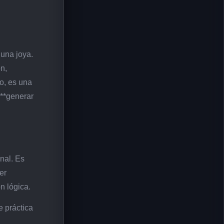
una joya.
n,
o, es una
 **generar
nal. Es
er
n lógica.
e práctica