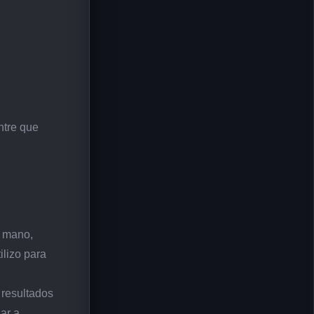
ntre que
a mano,
ilizo para
 resultados
ar a