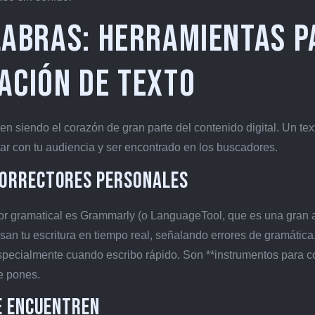
labras: Herramientas p
ación de Texto
 siendo el corazón de gran parte del contenido digital. Un tex
tar con tu audiencia y ser encontrado en los buscadores.
Correctores Personales
ror gramatical es Grammarly (o LanguageTool, que es una gran al
n tu escritura en tiempo real, señalando errores de gramática,
pecialmente cuando escribo rápido. Son **instrumentos para c
e pones.
e Encuentren