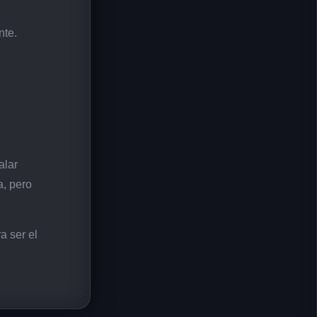
nte.
alar
a, pero
a ser el