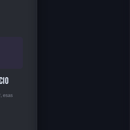
cio
*, esas