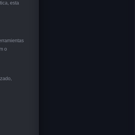
ica, esta
erramientas
um o
izado,