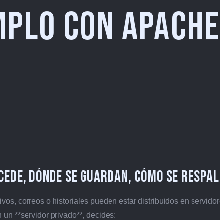
mplo con Apache
ccede, dónde se guardan, cómo se respa
vos, correos o historiales pueden estar distribuidos en servido
 un **servidor privado**, decides: