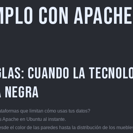
mplo con Apache
glas: cuando la tecnol
a negra
ataformas que limitan cómo usas tus datos?
s Apache en Ubuntu al instante.
de el color de las paredes hasta la distribución de los mueble