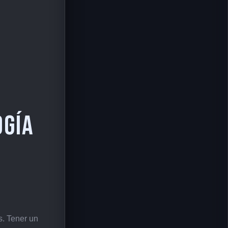
ogía
s. Tener un