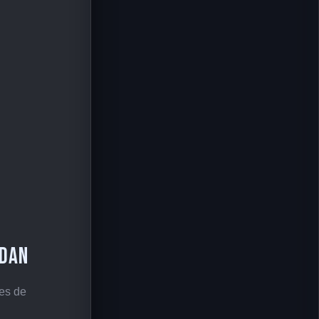
ldan
res de