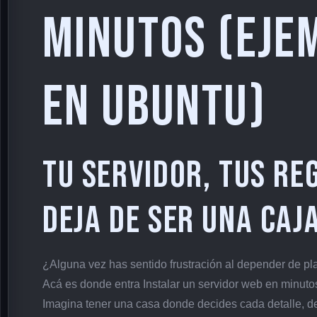
minutos (eje
en Ubuntu)
Tu servidor, tus re
deja de ser una caj
¿Alguna vez has sentido frustración al depender de pl
Acá es donde entra Instalar un servidor web en minuto
Imagina tener una casa donde decides cada detalle, des