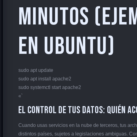
minutos (eje
en Ubuntu)
sudo apt update
sudo apt install apache2
sudo systemctl start apache2
«`
El control de tus datos: quién a
Cuando usas servicios en la nube de terceros, tus archi
distintos países, sujetos a legislaciones ambiguas. Con