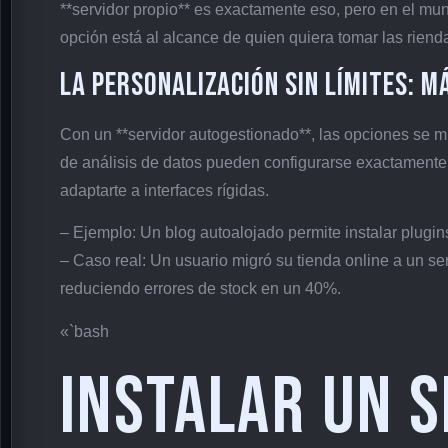
**servidor propio** es exactamente eso, pero en el mund
opción está al alcance de quien quiera tomar las riend
La personalización sin límites: m
Con un **servidor autogestionado**, las opciones se m
de análisis de datos pueden configurarse exactamente
adaptarte a interfaces rígidas.
– Ejemplo: Un blog autoalojado permite instalar plugi
– Caso real: Un usuario migró su tienda online a un se
reduciendo errores de stock en un 40%.
«`bash
Instalar un 