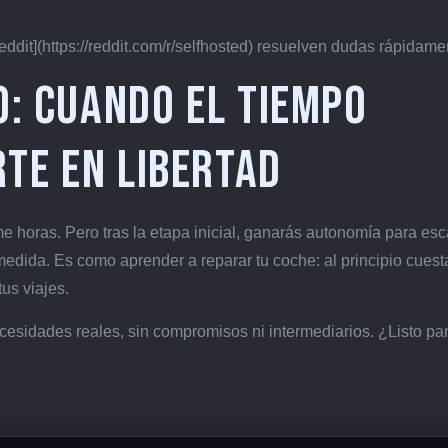
it](https://reddit.com/r/selfhosted) resuelven dudas rápidame
o: cuando el tiempo
rte en libertad
me horas. Pero tras la etapa inicial, ganarás autonomía para esc
medida. Es como aprender a reparar tu coche: al principio cuest
tus viajes.
esidades reales, sin compromisos ni intermediarios. ¿Listo par