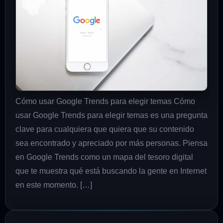
Cómo usar Google Trends para elegir temas Cómo
usar Google Trends para elegir temas es una pregunta
clave para cualquiera que quiera que su contenido
sea encontrado y apreciado por más personas. Piensa
en Google Trends como un mapa del tesoro digital
que te muestra qué está buscando la gente en Internet
en este momento. […]